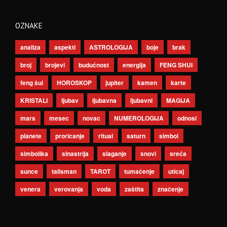
OZNAKE
analiza
aspekti
ASTROLOGIJA
boje
brak
broj
brojevi
budućnost
energija
FENG SHUI
feng šui
HOROSKOP
jupiter
kamen
karte
KRISTALI
ljubav
ljubavna
ljubavni
MAGIJA
mars
mesec
novac
NUMEROLOGIJA
odnosi
planete
proricanje
ritual
saturn
simbol
simbolika
sinastrija
slaganje
snovi
sreća
sunce
talisman
TAROT
tumačenje
uticaj
venera
verovanja
voda
zaštita
značenje