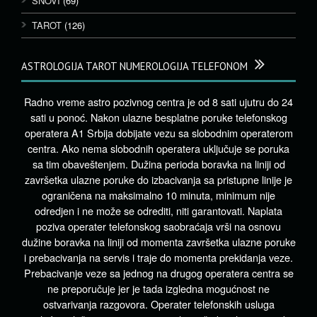
SNOVI
(69)
TAROT
(126)
ASTROLOGIJA TAROT NUMEROLOGIJA TELEFONOM
Radno vreme astro pozivnog centra je od 8 sati ujutru do 24
sati u ponoć. Nakon ulazne besplatne poruke telefonskog
operatera A1 Srbija dobijate vezu sa slobodnim operaterom
centra. Ako nema slobodnih operatera uključuje se poruka
sa tim obaveštenjem. Dužina perioda boravka na liniji od
završetka ulazne poruke do izbacivanja sa pristupne linije je
ograničena na maksimalno 10 minuta, minimum nije
odredjen i ne može se odrediti, niti garantovati. Naplata
poziva operater telefonskog saobraćaja vrši na osnovu
dužine boravka na liniji od momenta završetka ulazne poruke
i prebacivanja na servis i traje do momenta prekidanja veze.
Prebacivanje veze sa jednog na drugog operatera centra se
ne preporučuje jer je tada izgledna mogućnost ne
ostvarivanja razgovora. Operater telefonskih usluga