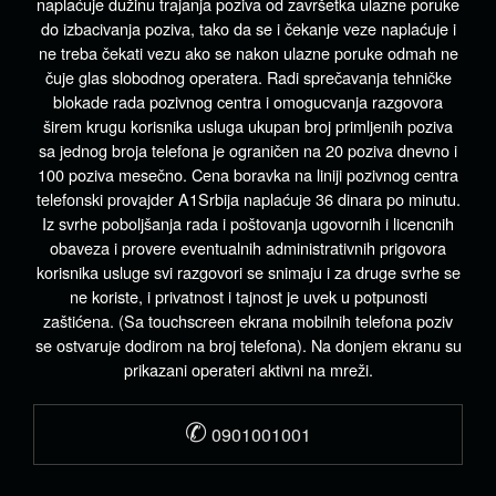
naplaćuje dužinu trajanja poziva od završetka ulazne poruke
do izbacivanja poziva, tako da se i čekanje veze naplaćuje i
ne treba čekati vezu ako se nakon ulazne poruke odmah ne
čuje glas slobodnog operatera. Radi sprečavanja tehničke
blokade rada pozivnog centra i omogucvanja razgovora
širem krugu korisnika usluga ukupan broj primljenih poziva
sa jednog broja telefona je ograničen na 20 poziva dnevno i
100 poziva mesečno. Cena boravka na liniji pozivnog centra
telefonski provajder A1Srbija naplaćuje 36 dinara po minutu.
Iz svrhe poboljšanja rada i poštovanja ugovornih i licencnih
obaveza i provere eventualnih administrativnih prigovora
korisnika usluge svi razgovori se snimaju i za druge svrhe se
ne koriste, i privatnost i tajnost je uvek u potpunosti
zaštićena. (Sa touchscreen ekrana mobilnih telefona poziv
se ostvaruje dodirom na broj telefona). Na donjem ekranu su
prikazani operateri aktivni na mreži.
✆
0901001001