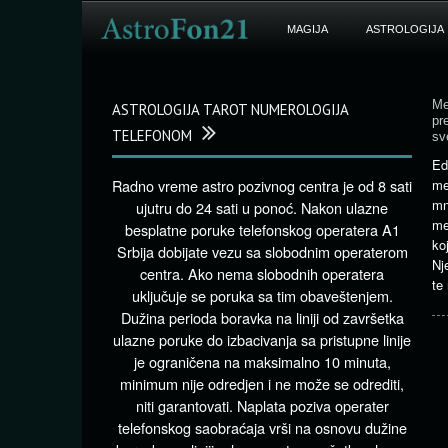
MAGIJA
ASTROLOGIJA
Me
ASTROLOGIJA TAROT NUMEROLOGIJA
pr
TELEFONOM
sv
Ed
Radno vreme astro pozivnog centra je od 8 sati
me
mn
ujutru do 24 sati u ponoć. Nakon ulazne
me
besplatne poruke telefonskog operatera A1
ko
Srbija dobijate vezu sa slobodnim operaterom
Nj
centra. Ako nema slobodnih operatera
te
uključuje se poruka sa tim obaveštenjem.
Dužina perioda boravka na liniji od završetka
ulazne poruke do izbacivanja sa pristupne linije
je ograničena na maksimalno 10 minuta,
minimum nije odredjen i ne može se odrediti,
niti garantovati. Naplata poziva operater
telefonskog saobraćaja vrši na osnovu dužine