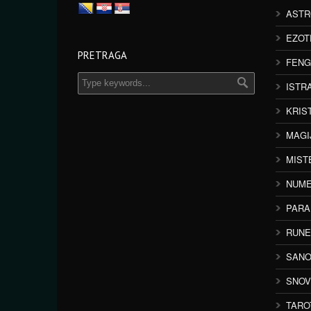
ASTR
EZOT
PRETRAGA
FENG
ISTR
KRIS
MAGI
MIST
NUME
PAR
RUNE
SANO
SNOV
TARO