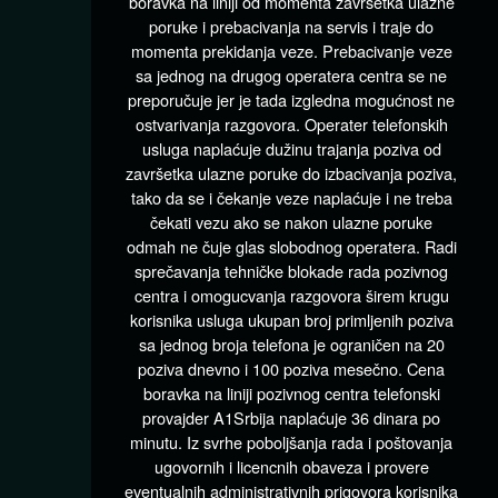
boravka na liniji od momenta završetka ulazne
poruke i prebacivanja na servis i traje do
momenta prekidanja veze. Prebacivanje veze
sa jednog na drugog operatera centra se ne
preporučuje jer je tada izgledna mogućnost ne
ostvarivanja razgovora. Operater telefonskih
usluga naplaćuje dužinu trajanja poziva od
završetka ulazne poruke do izbacivanja poziva,
tako da se i čekanje veze naplaćuje i ne treba
čekati vezu ako se nakon ulazne poruke
odmah ne čuje glas slobodnog operatera. Radi
sprečavanja tehničke blokade rada pozivnog
centra i omogucvanja razgovora širem krugu
korisnika usluga ukupan broj primljenih poziva
sa jednog broja telefona je ograničen na 20
poziva dnevno i 100 poziva mesečno. Cena
boravka na liniji pozivnog centra telefonski
provajder A1Srbija naplaćuje 36 dinara po
minutu. Iz svrhe poboljšanja rada i poštovanja
ugovornih i licencnih obaveza i provere
eventualnih administrativnih prigovora korisnika