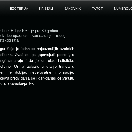
EZOTERIJA
KRISTALI
SANOVNIK
TAROT
NUMEROLO
dijum Edgar Kejs je pre 80 godina
edvideo opasnost i sprečavanje Trećeg
etskog rata
gar Kejs je jedan od najpoznatijih svetskih
dijuma. Zvali su ga „spavajući prorok“, a
ogi smatraju i da je on otac holističke
dicine. On bi zalazio u stanje transa u
jem je dobijao neverovatne informacije.
egova predviđanja se i dan-danas ostvaruju,
 nije iznenađenje što