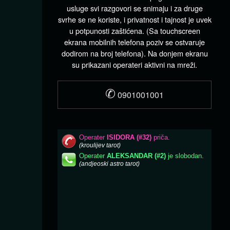
usluge svi razgovori se snimaju i za druge
svrhe se ne koriste, i privatnost i tajnost je uvek
u potpunosti zaštićena. (Sa touchscreen
ekrana mobilnih telefona poziv se ostvaruje
dodirom na broj telefona). Na donjem ekranu
su prikazani operateri aktivni na mreži.
✆
0901001001