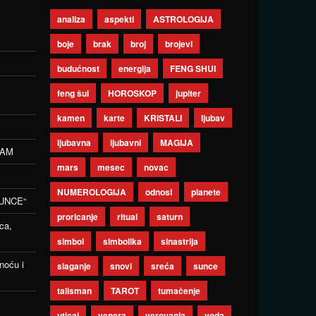
analiza
aspekti
ASTROLOGIJA
boje
brak
broj
brojevi
budućnost
energija
FENG SHUI
feng šui
HOROSKOP
jupiter
kamen
karte
KRISTALI
ljubav
ljubavna
ljubavni
MAGIJA
ZAM
mars
mesec
novac
NUMEROLOGIJA
odnosi
planete
UNCE“
proricanje
ritual
saturn
ca,
simbol
simbolika
sinastrija
noću i
slaganje
snovi
sreća
sunce
talisman
TAROT
tumačenje
uticaj
venera
verovanja
voda