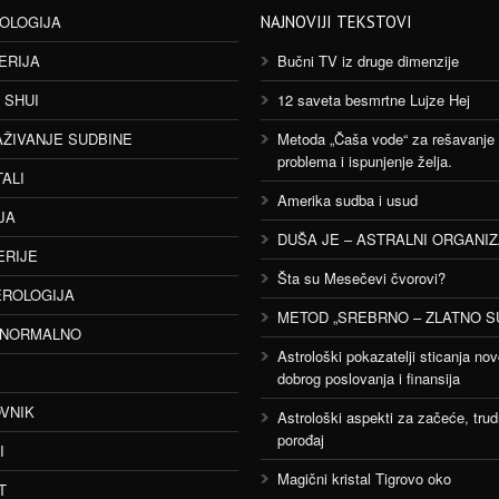
OLOGIJA
NAJNOVIJI TEKSTOVI
ERIJA
Bučni TV iz druge dimenzije
 SHUI
12 saveta besmrtne Lujze Hej
AŽIVANJE SUDBINE
Metoda „Čaša vode“ za rešavanje
problema i ispunjenje želja.
TALI
Amerika sudba i usud
JA
DUŠA JE – ASTRALNI ORGANI
ERIJE
Šta su Mesečevi čvorovi?
ROLOGIJA
METOD „SREBRNO – ZLATNO S
ANORMALNO
Astrološki pokazatelji sticanja nov
dobrog poslovanja i finansija
VNIK
Astrološki aspekti za začeće, trud
porođaj
I
Magični kristal Tigrovo oko
T