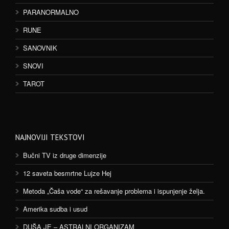
PARANORMALNO
RUNE
SANOVNIK
SNOVI
TAROT
NAJNOVIJI TEKSTOVI
Bučni TV iz druge dimenzije
12 saveta besmrtne Lujze Hej
Metoda „Čaša vode“ za rešavanje problema i ispunjenje želja.
Amerika sudba i usud
DUŠA JE – ASTRALNI ORGANIZAM