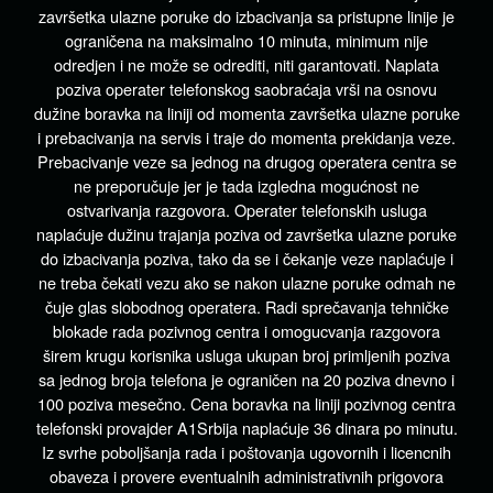
završetka ulazne poruke do izbacivanja sa pristupne linije je
ograničena na maksimalno 10 minuta, minimum nije
odredjen i ne može se odrediti, niti garantovati. Naplata
poziva operater telefonskog saobraćaja vrši na osnovu
dužine boravka na liniji od momenta završetka ulazne poruke
i prebacivanja na servis i traje do momenta prekidanja veze.
Prebacivanje veze sa jednog na drugog operatera centra se
ne preporučuje jer je tada izgledna mogućnost ne
ostvarivanja razgovora. Operater telefonskih usluga
naplaćuje dužinu trajanja poziva od završetka ulazne poruke
do izbacivanja poziva, tako da se i čekanje veze naplaćuje i
ne treba čekati vezu ako se nakon ulazne poruke odmah ne
čuje glas slobodnog operatera. Radi sprečavanja tehničke
blokade rada pozivnog centra i omogucvanja razgovora
širem krugu korisnika usluga ukupan broj primljenih poziva
sa jednog broja telefona je ograničen na 20 poziva dnevno i
100 poziva mesečno. Cena boravka na liniji pozivnog centra
telefonski provajder A1Srbija naplaćuje 36 dinara po minutu.
Iz svrhe poboljšanja rada i poštovanja ugovornih i licencnih
obaveza i provere eventualnih administrativnih prigovora