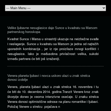
Velike ljubavne nesuglasice daje Sunce u kvadratu sa Marsom
partnerskog horoskopa
Kvadrat Sunca i Marsa u sinastriji ukazuje na neizbežne svađe
i neslaganje. Sunce u kvadratu sa Marsom je jedna od najtežih
uporednih kombinacija , jer iz nje proizilaze mnogi konflikti i
nesuglasice. Iako je međusobna privlačnost velika, sukobi
između partnera će biti još izraženiji.
Venera planeta ljubavi i novca uskoro ulazi u znak strelca
donosi izobilje
Venera, planeta ljubavi ulazi u znak strelca 16. novembra i tu
će biti do 10. decembra 2014. godine.Tranzit Venere kroz znak
škorpije doneo je veoma intenzivne osećaje. U znaku strelca
Venera donosi optimistične odnose na planu romantike i ljubavi.
Položaj Venere u strelcu pojačava n