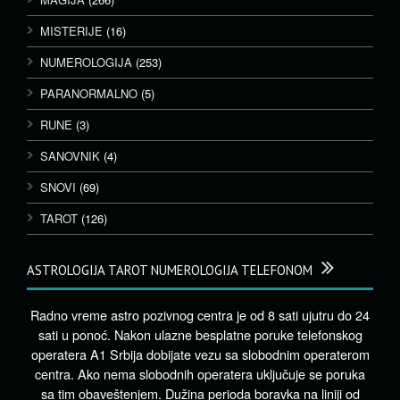
MISTERIJE
(16)
NUMEROLOGIJA
(253)
PARANORMALNO
(5)
RUNE
(3)
SANOVNIK
(4)
SNOVI
(69)
TAROT
(126)
ASTROLOGIJA TAROT NUMEROLOGIJA TELEFONOM
Radno vreme astro pozivnog centra je od 8 sati ujutru do 24
sati u ponoć. Nakon ulazne besplatne poruke telefonskog
operatera A1 Srbija dobijate vezu sa slobodnim operaterom
centra. Ako nema slobodnih operatera uključuje se poruka
sa tim obaveštenjem. Dužina perioda boravka na liniji od