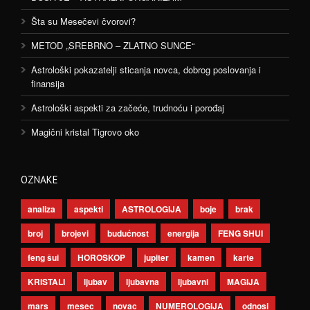
Šta su Mesečevi čvorovi?
METOD „SREBRNO – ZLATNO SUNCE“
Astrološki pokazatelji sticanja novca, dobrog poslovanja i
finansija
Astrološki aspekti za začeće, trudnoću i porođaj
Magični kristal Tigrovo oko
OZNAKE
analiza
aspekti
ASTROLOGIJA
boje
brak
broj
brojevi
budućnost
energija
FENG SHUI
feng šui
HOROSKOP
jupiter
kamen
karte
KRISTALI
ljubav
ljubavna
ljubavni
MAGIJA
mars
mesec
novac
NUMEROLOGIJA
odnosi