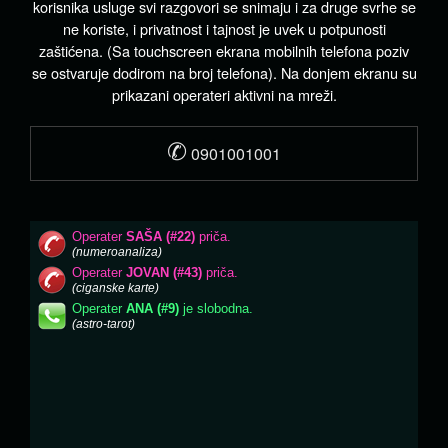
korisnika usluge svi razgovori se snimaju i za druge svrhe se
ne koriste, i privatnost i tajnost je uvek u potpunosti
zaštićena. (Sa touchscreen ekrana mobilnih telefona poziv
se ostvaruje dodirom na broj telefona). Na donjem ekranu su
prikazani operateri aktivni na mreži.
✆
0901001001