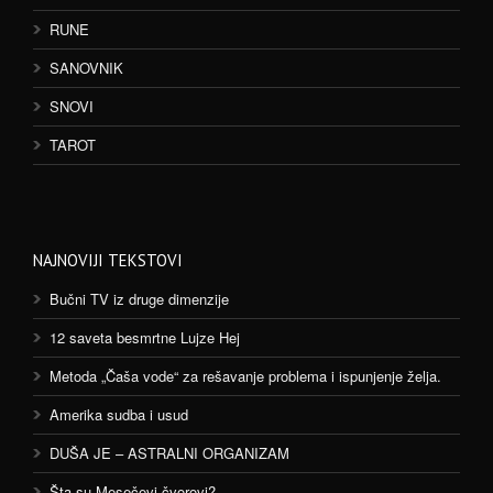
RUNE
SANOVNIK
SNOVI
TAROT
NAJNOVIJI TEKSTOVI
Bučni TV iz druge dimenzije
12 saveta besmrtne Lujze Hej
Metoda „Čaša vode“ za rešavanje problema i ispunjenje želja.
Amerika sudba i usud
DUŠA JE – ASTRALNI ORGANIZAM
Šta su Mesečevi čvorovi?