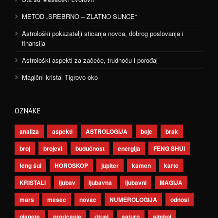
METOD „SREBRNO – ZLATNO SUNCE“
Astrološki pokazatelji sticanja novca, dobrog poslovanja i
finansija
Astrološki aspekti za začeće, trudnoću i porođaj
Magični kristal Tigrovo oko
OZNAKE
analiza
aspekti
ASTROLOGIJA
boje
brak
broj
brojevi
budućnost
energija
FENG SHUI
feng šui
HOROSKOP
jupiter
kamen
karte
KRISTALI
ljubav
ljubavna
ljubavni
MAGIJA
mars
mesec
novac
NUMEROLOGIJA
odnosi
planete
proricanje
ritual
saturn
simbol