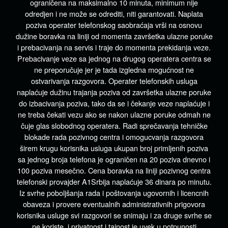
ograničena na maksimalno 10 minuta, minimum nije
odredjen i ne može se odrediti, niti garantovati. Naplata
poziva operater telefonskog saobraćaja vrši na osnovu
dužine boravka na liniji od momenta završetka ulazne poruke
i prebacivanja na servis i traje do momenta prekidanja veze.
Prebacivanje veze sa jednog na drugog operatera centra se
ne preporučuje jer je tada izgledna mogućnost ne
ostvarivanja razgovora. Operater telefonskih usluga
naplaćuje dužinu trajanja poziva od završetka ulazne poruke
do izbacivanja poziva, tako da se i čekanje veze naplaćuje i
ne treba čekati vezu ako se nakon ulazne poruke odmah ne
čuje glas slobodnog operatera. Radi sprečavanja tehničke
blokade rada pozivnog centra i omogucvanja razgovora
širem krugu korisnika usluga ukupan broj primljenih poziva
sa jednog broja telefona je ograničen na 20 poziva dnevno i
100 poziva mesečno. Cena boravka na liniji pozivnog centra
telefonski provajder A1Srbija naplaćuje 36 dinara po minutu.
Iz svrhe poboljšanja rada i poštovanja ugovornih i licencnih
obaveza i provere eventualnih administrativnih prigovora
korisnika usluge svi razgovori se snimaju i za druge svrhe se
ne koriste, i privatnost i tajnost je uvek u potpunosti