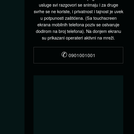
usluge svi razgovori se snimaju i za druge
svrhe se ne koriste, i privatnost i tajnost je uvek
u potpunosti zaštićena. (Sa touchscreen
ekrana mobilnih telefona poziv se ostvaruje
dodirom na broj telefona). Na donjem ekranu
su prikazani operateri aktivni na mreži.
✆
0901001001