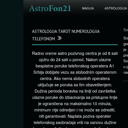
MAGIJA
ASTROLOGIJA
So
ASTROLOGIJA TAROT NUMEROLOGIJA
So
TELEFONOM
go
je
Radno vreme astro pozivnog centra je od 8 sati
pr
ujutru do 24 sati u ponoć. Nakon ulazne
So
besplatne poruke telefonskog operatera A1
u 
Srbija dobijate vezu sa slobodnim operaterom
na
centra. Ako nema slobodnih operatera
uključuje se poruka sa tim obaveštenjem.
Dužina perioda boravka na liniji od završetka
ulazne poruke do izbacivanja sa pristupne linije
je ograničena na maksimalno 10 minuta,
minimum nije odredjen i ne može se odrediti,
niti garantovati. Naplata poziva operater
telefonskog saobraćaja vrši na osnovu dužine