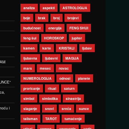
analiza
aspekti
ASTROLOGIJA
boje
brak
broj
brojevi
budućnost
energija
FENG SHUI
feng šui
HOROSKOP
jupiter
kamen
karte
KRISTALI
ljubav
ljubavna
ljubavni
MAGIJA
ZAM
mars
mesec
novac
NUMEROLOGIJA
odnosi
planete
UNCE“
proricanje
ritual
saturn
ca,
simbol
simbolika
sinastrija
noću i
slaganje
snovi
sreća
sunce
talisman
TAROT
tumačenje
uticaj
venera
verovanja
voda