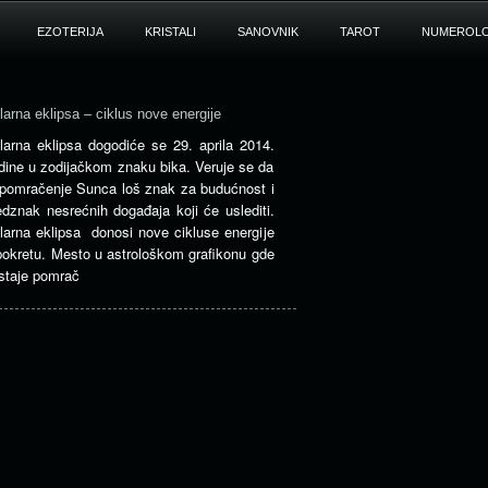
EZOTERIJA
KRISTALI
SANOVNIK
TAROT
NUMEROLO
larna eklipsa – ciklus nove energije
larna eklipsa dogodiće se 29. aprila 2014.
dine u zodijačkom znaku bika. Veruje se da
 pomračenje Sunca loš znak za budućnost i
edznak nesrećnih događaja koji će uslediti.
larna eklipsa donosi nove cikluse energije
pokretu. Mesto u astrološkom grafikonu gde
staje pomrač