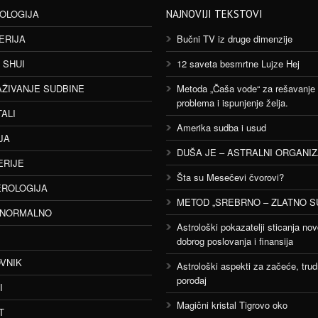
OLOGIJA
NAJNOVIJI TEKSTOVI
ERIJA
Bučni TV iz druge dimenzije
 SHUI
12 saveta besmrtne Lujze Hej
AŽIVANJE SUDBINE
Metoda „Čaša vode“ za rešavanje
problema i ispunjenje želja.
TALI
Amerika sudba i usud
JA
DUŠA JE – ASTRALNI ORGANI
ERIJE
Šta su Mesečevi čvorovi?
ROLOGIJA
METOD „SREBRNO – ZLATNO S
ANORMALNO
Astrološki pokazatelji sticanja nov
dobrog poslovanja i finansija
VNIK
Astrološki aspekti za začeće, trud
porođaj
I
Magični kristal Tigrovo oko
T