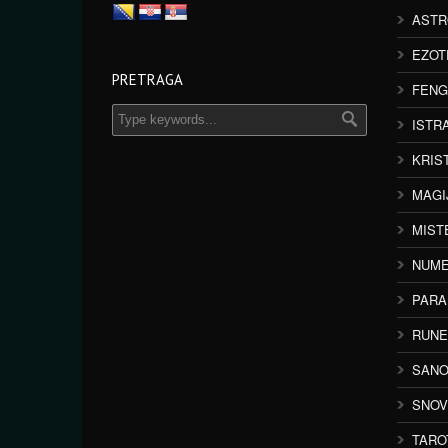
ASTR
EZOT
PRETRAGA
FENG
ISTR
KRIS
MAGI
MIST
NUME
PAR
RUNE
SANO
SNOV
TARO