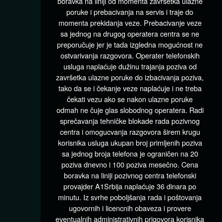
boravka na liniji od momenta završetka ulazne
poruke i prebacivanja na servis i traje do
momenta prekidanja veze. Prebacivanje veze
sa jednog na drugog operatera centra se ne
preporučuje jer je tada izgledna mogućnost ne
ostvarivanja razgovora. Operater telefonskih
usluga naplaćuje dužinu trajanja poziva od
završetka ulazne poruke do izbacivanja poziva,
tako da se i čekanje veze naplaćuje i ne treba
čekati vezu ako se nakon ulazne poruke
odmah ne čuje glas slobodnog operatera. Radi
sprečavanja tehničke blokade rada pozivnog
centra i omogucvanja razgovora širem krugu
korisnika usluga ukupan broj primljenih poziva
sa jednog broja telefona je ograničen na 20
poziva dnevno i 100 poziva mesečno. Cena
boravka na liniji pozivnog centra telefonski
provajder A1Srbija naplaćuje 36 dinara po
minutu. Iz svrhe poboljšanja rada i poštovanja
ugovornih i licencnih obaveza i provere
eventualnih administrativnih prigovora korisnika