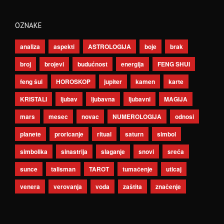
OZNAKE
analiza
aspekti
ASTROLOGIJA
boje
brak
broj
brojevi
budućnost
energija
FENG SHUI
feng šui
HOROSKOP
jupiter
kamen
karte
KRISTALI
ljubav
ljubavna
ljubavni
MAGIJA
mars
mesec
novac
NUMEROLOGIJA
odnosi
planete
proricanje
ritual
saturn
simbol
simbolika
sinastrija
slaganje
snovi
sreća
sunce
talisman
TAROT
tumačenje
uticaj
venera
verovanja
voda
zaštita
značenje