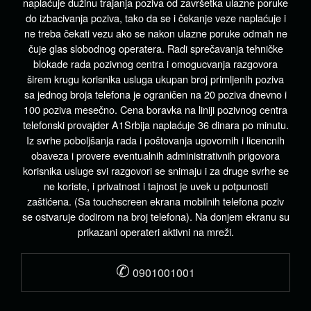
naplaćuje dužinu trajanja poziva od završetka ulazne poruke
do izbacivanja poziva, tako da se i čekanje veze naplaćuje i
ne treba čekati vezu ako se nakon ulazne poruke odmah ne
čuje glas slobodnog operatera. Radi sprečavanja tehničke
blokade rada pozivnog centra i omogucvanja razgovora
širem krugu korisnika usluga ukupan broj primljenih poziva
sa jednog broja telefona je ograničen na 20 poziva dnevno i
100 poziva mesečno. Cena boravka na liniji pozivnog centra
telefonski provajder A1Srbija naplaćuje 36 dinara po minutu.
Iz svrhe poboljšanja rada i poštovanja ugovornih i licencnih
obaveza i provere eventualnih administrativnih prigovora
korisnika usluge svi razgovori se snimaju i za druge svrhe se
ne koriste, i privatnost i tajnost je uvek u potpunosti
zaštićena. (Sa touchscreen ekrana mobilnih telefona poziv
se ostvaruje dodirom na broj telefona). Na donjem ekranu su
prikazani operateri aktivni na mreži.
✆
0901001001