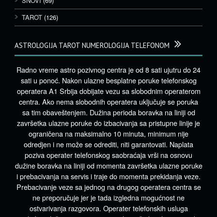
SNOVI
(69)
TAROT
(126)
ASTROLOGIJA TAROT NUMEROLOGIJA TELEFONOM
Radno vreme astro pozivnog centra je od 8 sati ujutru do 24
sati u ponoć. Nakon ulazne besplatne poruke telefonskog
operatera A1 Srbija dobijate vezu sa slobodnim operaterom
centra. Ako nema slobodnih operatera uključuje se poruka
sa tim obaveštenjem. Dužina perioda boravka na liniji od
završetka ulazne poruke do izbacivanja sa pristupne linije je
ograničena na maksimalno 10 minuta, minimum nije
odredjen i ne može se odrediti, niti garantovati. Naplata
poziva operater telefonskog saobraćaja vrši na osnovu
dužine boravka na liniji od momenta završetka ulazne poruke
i prebacivanja na servis i traje do momenta prekidanja veze.
Prebacivanje veze sa jednog na drugog operatera centra se
ne preporučuje jer je tada izgledna mogućnost ne
ostvarivanja razgovora. Operater telefonskih usluga