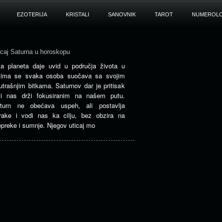
EZOTERIJA
KRISTALI
SANOVNIK
TAROT
NUMEROLO
icaj Saturna u horoskopu
a planeta daje uvid u područja života u
jima se svaka osoba suočava sa svojim
utrašnjim bitkama. Saturnov dar je pritisak
ji nas drži fokusiranim na našem putu.
turn ne obećava uspeh, ali postavlja
rake i vodi nas ka cilju, bez obzira na
epreke i sumnje. Njegov uticaj mo