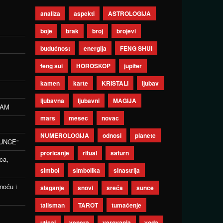
analiza
aspekti
ASTROLOGIJA
boje
brak
broj
brojevi
budućnost
energija
FENG SHUI
feng šui
HOROSKOP
jupiter
kamen
karte
KRISTALI
ljubav
ljubavna
ljubavni
MAGIJA
ZAM
mars
mesec
novac
NUMEROLOGIJA
odnosi
planete
UNCE“
proricanje
ritual
saturn
ca,
simbol
simbolika
sinastrija
noću i
slaganje
snovi
sreća
sunce
talisman
TAROT
tumačenje
uticaj
venera
verovanja
voda