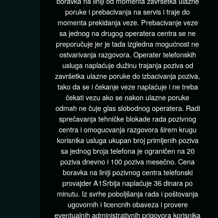
boravka na liniji od momenta završetka ulazne
poruke i prebacivanja na servis i traje do
momenta prekidanja veze. Prebacivanje veze
sa jednog na drugog operatera centra se ne
preporučuje jer je tada izgledna mogućnost ne
ostvarivanja razgovora. Operater telefonskih
usluga naplaćuje dužinu trajanja poziva od
završetka ulazne poruke do izbacivanja poziva,
tako da se i čekanje veze naplaćuje i ne treba
čekati vezu ako se nakon ulazne poruke
odmah ne čuje glas slobodnog operatera. Radi
sprečavanja tehničke blokade rada pozivnog
centra i omogucvanja razgovora širem krugu
korisnika usluga ukupan broj primljenih poziva
sa jednog broja telefona je ograničen na 20
poziva dnevno i 100 poziva mesečno. Cena
boravka na liniji pozivnog centra telefonski
provajder A1Srbija naplaćuje 36 dinara po
minutu. Iz svrhe poboljšanja rada i poštovanja
ugovornih i licencnih obaveza i provere
eventualnih administrativnih prigovora korisnika