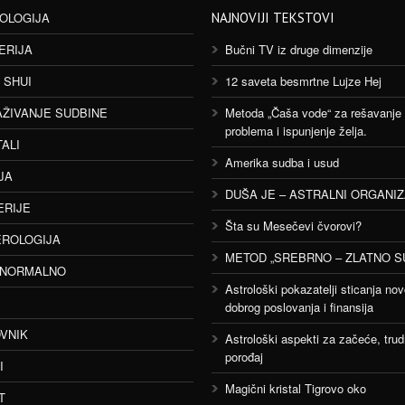
OLOGIJA
NAJNOVIJI TEKSTOVI
ERIJA
Bučni TV iz druge dimenzije
 SHUI
12 saveta besmrtne Lujze Hej
AŽIVANJE SUDBINE
Metoda „Čaša vode“ za rešavanje
problema i ispunjenje želja.
TALI
Amerika sudba i usud
JA
DUŠA JE – ASTRALNI ORGANI
ERIJE
Šta su Mesečevi čvorovi?
ROLOGIJA
METOD „SREBRNO – ZLATNO S
ANORMALNO
Astrološki pokazatelji sticanja nov
dobrog poslovanja i finansija
VNIK
Astrološki aspekti za začeće, trud
porođaj
I
Magični kristal Tigrovo oko
T