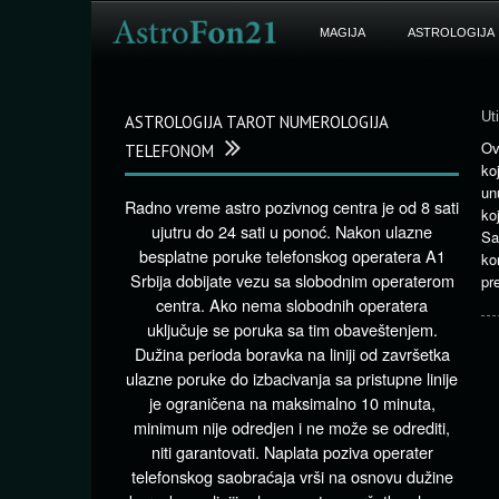
MAGIJA
ASTROLOGIJA
Ut
ASTROLOGIJA TAROT NUMEROLOGIJA
Ov
TELEFONOM
ko
un
Radno vreme astro pozivnog centra je od 8 sati
ko
ujutru do 24 sati u ponoć. Nakon ulazne
Sa
besplatne poruke telefonskog operatera A1
ko
Srbija dobijate vezu sa slobodnim operaterom
pr
centra. Ako nema slobodnih operatera
uključuje se poruka sa tim obaveštenjem.
Dužina perioda boravka na liniji od završetka
ulazne poruke do izbacivanja sa pristupne linije
je ograničena na maksimalno 10 minuta,
minimum nije odredjen i ne može se odrediti,
niti garantovati. Naplata poziva operater
telefonskog saobraćaja vrši na osnovu dužine