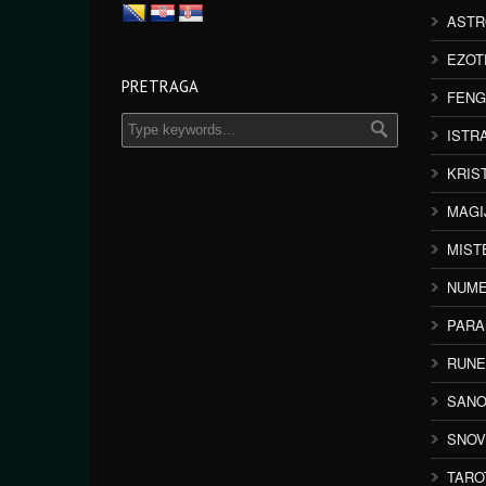
ASTR
EZOT
PRETRAGA
FENG
ISTR
KRIS
MAGI
MIST
NUME
PAR
RUNE
SANO
SNOV
TARO