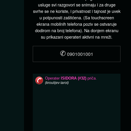
usluge svi razgovori se snimaju i za druge
svrhe se ne koriste, i privatnost i tajnost je uvek
u potpunosti zaštićena. (Sa touchscreen
ekrana mobilnih telefona poziv se ostvaruje
dodirom na broj telefona). Na donjem ekranu
su prikazani operateri aktivni na mreži.
✆
0901001001