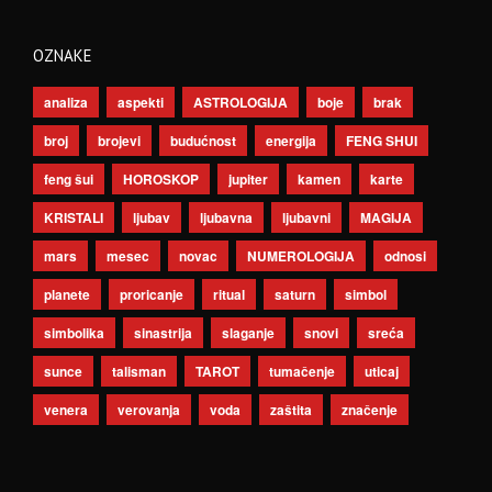
OZNAKE
analiza
aspekti
ASTROLOGIJA
boje
brak
broj
brojevi
budućnost
energija
FENG SHUI
feng šui
HOROSKOP
jupiter
kamen
karte
KRISTALI
ljubav
ljubavna
ljubavni
MAGIJA
mars
mesec
novac
NUMEROLOGIJA
odnosi
planete
proricanje
ritual
saturn
simbol
simbolika
sinastrija
slaganje
snovi
sreća
sunce
talisman
TAROT
tumačenje
uticaj
venera
verovanja
voda
zaštita
značenje