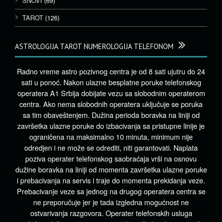
SNOVI
(69)
TAROT
(126)
ASTROLOGIJA TAROT NUMEROLOGIJA TELEFONOM
Radno vreme astro pozivnog centra je od 8 sati ujutru do 24
sati u ponoć. Nakon ulazne besplatne poruke telefonskog
operatera A1 Srbija dobijate vezu sa slobodnim operaterom
centra. Ako nema slobodnih operatera uključuje se poruka
sa tim obaveštenjem. Dužina perioda boravka na liniji od
završetka ulazne poruke do izbacivanja sa pristupne linije je
ograničena na maksimalno 10 minuta, minimum nije
odredjen i ne može se odrediti, niti garantovati. Naplata
poziva operater telefonskog saobraćaja vrši na osnovu
dužine boravka na liniji od momenta završetka ulazne poruke
i prebacivanja na servis i traje do momenta prekidanja veze.
Prebacivanje veze sa jednog na drugog operatera centra se
ne preporučuje jer je tada izgledna mogućnost ne
ostvarivanja razgovora. Operater telefonskih usluga