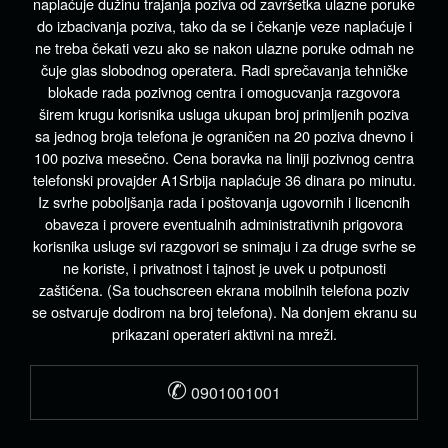
naplaćuje dužinu trajanja poziva od završetka ulazne poruke
do izbacivanja poziva, tako da se i čekanje veze naplaćuje i
ne treba čekati vezu ako se nakon ulazne poruke odmah ne
čuje glas slobodnog operatera. Radi sprečavanja tehničke
blokade rada pozivnog centra i omogucvanja razgovora
širem krugu korisnika usluga ukupan broj primljenih poziva
sa jednog broja telefona je ograničen na 20 poziva dnevno i
100 poziva mesečno. Cena boravka na liniji pozivnog centra
telefonski provajder A1Srbija naplaćuje 36 dinara po minutu.
Iz svrhe poboljšanja rada i poštovanja ugovornih i licencnih
obaveza i provere eventualnih administrativnih prigovora
korisnika usluge svi razgovori se snimaju i za druge svrhe se
ne koriste, i privatnost i tajnost je uvek u potpunosti
zaštićena. (Sa touchscreen ekrana mobilnih telefona poziv
se ostvaruje dodirom na broj telefona). Na donjem ekranu su
prikazani operateri aktivni na mreži.
✆
0901001001