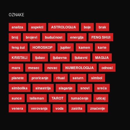
OZNAKE
analiza
aspekti
ASTROLOGIJA
boje
brak
broj
brojevi
budućnost
energija
FENG SHUI
feng šui
HOROSKOP
jupiter
kamen
karte
KRISTALI
ljubav
ljubavna
ljubavni
MAGIJA
mars
mesec
novac
NUMEROLOGIJA
odnosi
planete
proricanje
ritual
saturn
simbol
simbolika
sinastrija
slaganje
snovi
sreća
sunce
talisman
TAROT
tumačenje
uticaj
venera
verovanja
voda
zaštita
značenje