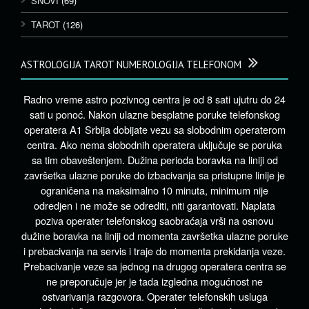
SNOVI
(69)
TAROT
(126)
ASTROLOGIJA TAROT NUMEROLOGIJA TELEFONOM
Radno vreme astro pozivnog centra je od 8 sati ujutru do 24
sati u ponoć. Nakon ulazne besplatne poruke telefonskog
operatera A1 Srbija dobijate vezu sa slobodnim operaterom
centra. Ako nema slobodnih operatera uključuje se poruka
sa tim obaveštenjem. Dužina perioda boravka na liniji od
završetka ulazne poruke do izbacivanja sa pristupne linije je
ograničena na maksimalno 10 minuta, minimum nije
odredjen i ne može se odrediti, niti garantovati. Naplata
poziva operater telefonskog saobraćaja vrši na osnovu
dužine boravka na liniji od momenta završetka ulazne poruke
i prebacivanja na servis i traje do momenta prekidanja veze.
Prebacivanje veze sa jednog na drugog operatera centra se
ne preporučuje jer je tada izgledna mogućnost ne
ostvarivanja razgovora. Operater telefonskih usluga