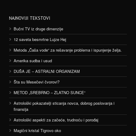
NAJNOVIJI TEKSTOVI
Bučni TV iz druge dimenzije
12 saveta besmrtne Lujze Hej
Metoda „Čaša vode“ za rešavanje problema i ispunjenje želja.
Amerika sudba i usud
DUŠA JE – ASTRALNI ORGANIZAM
Šta su Mesečevi čvorovi?
METOD „SREBRNO – ZLATNO SUNCE“
Astrološki pokazatelji sticanja novca, dobrog poslovanja i
finansija
Astrološki aspekti za začeće, trudnoću i porođaj
Magični kristal Tigrovo oko