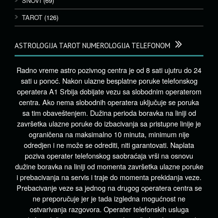
SNOVI
(69)
TAROT
(126)
ASTROLOGIJA TAROT NUMEROLOGIJA TELEFONOM
Radno vreme astro pozivnog centra je od 8 sati ujutru do 24
sati u ponoć. Nakon ulazne besplatne poruke telefonskog
operatera A1 Srbija dobijate vezu sa slobodnim operaterom
centra. Ako nema slobodnih operatera uključuje se poruka
sa tim obaveštenjem. Dužina perioda boravka na liniji od
završetka ulazne poruke do izbacivanja sa pristupne linije je
ograničena na maksimalno 10 minuta, minimum nije
odredjen i ne može se odrediti, niti garantovati. Naplata
poziva operater telefonskog saobraćaja vrši na osnovu
dužine boravka na liniji od momenta završetka ulazne poruke
i prebacivanja na servis i traje do momenta prekidanja veze.
Prebacivanje veze sa jednog na drugog operatera centra se
ne preporučuje jer je tada izgledna mogućnost ne
ostvarivanja razgovora. Operater telefonskih usluga