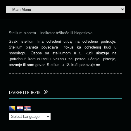
Stellium planeta – indikator teškoća ili blagoslova
Svaki stellium ima određeni uticaj na određeno područje.
Stellium planeta povećava fokus ka određenoj kući u
horoskopu. Osobe sa stelliumom u 3. kući ukazuje na
„potrebnu“ komunikaciju vezanu za posao učenje, pisanje,
pevanje ili sam govor. Stellium u 12. kući pokazuje ne
IZABERITE JEZIK