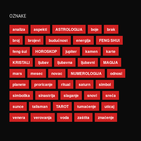
OZNAKE
analiza
aspekti
ASTROLOGIJA
boje
brak
broj
brojevi
budućnost
energija
FENG SHUI
feng šui
HOROSKOP
jupiter
kamen
karte
KRISTALI
ljubav
ljubavna
ljubavni
MAGIJA
mars
mesec
novac
NUMEROLOGIJA
odnosi
planete
proricanje
ritual
saturn
simbol
simbolika
sinastrija
slaganje
snovi
sreća
sunce
talisman
TAROT
tumačenje
uticaj
venera
verovanja
voda
zaštita
značenje