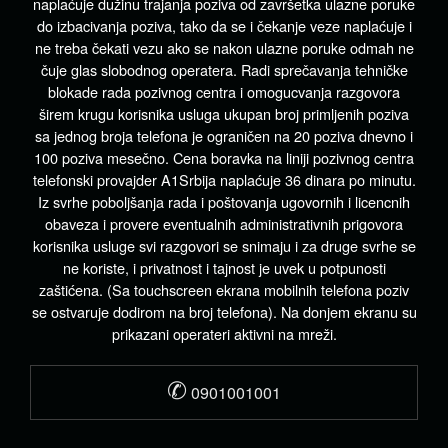
naplaćuje dužinu trajanja poziva od završetka ulazne poruke
do izbacivanja poziva, tako da se i čekanje veze naplaćuje i
ne treba čekati vezu ako se nakon ulazne poruke odmah ne
čuje glas slobodnog operatera. Radi sprečavanja tehničke
blokade rada pozivnog centra i omogucvanja razgovora
širem krugu korisnika usluga ukupan broj primljenih poziva
sa jednog broja telefona je ograničen na 20 poziva dnevno i
100 poziva mesečno. Cena boravka na liniji pozivnog centra
telefonski provajder A1Srbija naplaćuje 36 dinara po minutu.
Iz svrhe poboljšanja rada i poštovanja ugovornih i licencnih
obaveza i provere eventualnih administrativnih prigovora
korisnika usluge svi razgovori se snimaju i za druge svrhe se
ne koriste, i privatnost i tajnost je uvek u potpunosti
zaštićena. (Sa touchscreen ekrana mobilnih telefona poziv
se ostvaruje dodirom na broj telefona). Na donjem ekranu su
prikazani operateri aktivni na mreži.
✆
0901001001