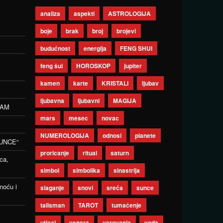
analiza
aspekti
ASTROLOGIJA
boje
brak
broj
brojevi
budućnost
energija
FENG SHUI
feng šui
HOROSKOP
jupiter
kamen
karte
KRISTALI
ljubav
ljubavna
ljubavni
MAGIJA
ZAM
mars
mesec
novac
NUMEROLOGIJA
odnosi
planete
UNCE“
proricanje
ritual
saturn
ca,
simbol
simbolika
sinastrija
noću i
slaganje
snovi
sreća
sunce
talisman
TAROT
tumačenje
uticaj
venera
verovanja
voda