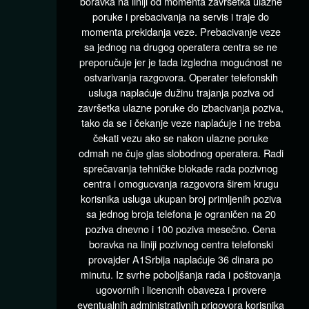
boravka na liniji od momenta završetka ulazne
poruke i prebacivanja na servis i traje do
momenta prekidanja veze. Prebacivanje veze
sa jednog na drugog operatera centra se ne
preporučuje jer je tada izgledna mogućnost ne
ostvarivanja razgovora. Operater telefonskih
usluga naplaćuje dužinu trajanja poziva od
završetka ulazne poruke do izbacivanja poziva,
tako da se i čekanje veze naplaćuje i ne treba
čekati vezu ako se nakon ulazne poruke
odmah ne čuje glas slobodnog operatera. Radi
sprečavanja tehničke blokade rada pozivnog
centra i omogucvanja razgovora širem krugu
korisnika usluga ukupan broj primljenih poziva
sa jednog broja telefona je ograničen na 20
poziva dnevno i 100 poziva mesečno. Cena
boravka na liniji pozivnog centra telefonski
provajder A1Srbija naplaćuje 36 dinara po
minutu. Iz svrhe poboljšanja rada i poštovanja
ugovornih i licencnih obaveza i provere
eventualnih administrativnih prigovora korisnika