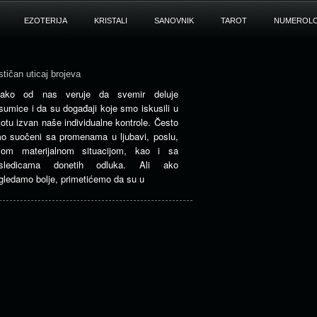
EZOTERIJA
KRISTALI
SANOVNIK
TAROT
NUMEROLO
stičan uticaj brojeva
ako od nas veruje da svemir deluje
sumice i da su događaji koje smo iskusili u
votu izvan naše individualne kontrole. Često
o suočeni sa promenama u ljubavi, poslu,
šom materijalnom situacijom, kao i sa
sledicama donetih odluka. Ali ako
gledamo bolje, primetićemo da su u