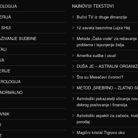
OLOGIJA
NAJNOVIJI TEKSTOVI
ERIJA
Bučni TV iz druge dimenzije
 SHUI
12 saveta besmrtne Lujze Hej
AŽIVANJE SUDBINE
Metoda „Čaša vode“ za rešavanje
problema i ispunjenje želja.
TALI
Amerika sudba i usud
JA
DUŠA JE – ASTRALNI ORGANI
ERIJE
Šta su Mesečevi čvorovi?
ROLOGIJA
METOD „SREBRNO – ZLATNO S
ANORMALNO
Astrološki pokazatelji sticanja nov
dobrog poslovanja i finansija
VNIK
Astrološki aspekti za začeće, trud
porođaj
I
Magični kristal Tigrovo oko
T