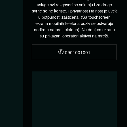
usluge svi razgovori se snimaju i za druge
svrhe se ne koriste, i privatnost i tajnost je uvek
u potpunosti zaštićena. (Sa touchscreen
ekrana mobilnih telefona poziv se ostvaruje
dodirom na broj telefona). Na donjem ekranu
su prikazani operateri aktivni na mreži.
✆
0901001001