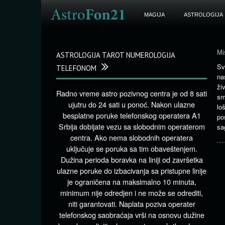
MAGIJA
ASTROLOGIJA
Mi
ASTROLOGIJA TAROT NUMEROLOGIJA
Sv
TELEFONOM
na
ži
Radno vreme astro pozivnog centra je od 8 sati
sm
ujutru do 24 sati u ponoć. Nakon ulazne
lo
besplatne poruke telefonskog operatera A1
po
Srbija dobijate vezu sa slobodnim operaterom
sa
centra. Ako nema slobodnih operatera
uključuje se poruka sa tim obaveštenjem.
Dužina perioda boravka na liniji od završetka
ulazne poruke do izbacivanja sa pristupne linije
je ograničena na maksimalno 10 minuta,
minimum nije odredjen i ne može se odrediti,
niti garantovati. Naplata poziva operater
telefonskog saobraćaja vrši na osnovu dužine