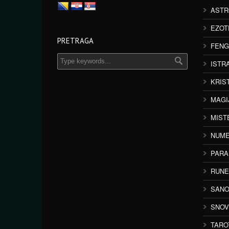
ASTR
EZOT
PRETRAGA
FENG
ISTR
KRIS
MAGI
MIST
NUME
PAR
RUNE
SANO
SNOV
TARO