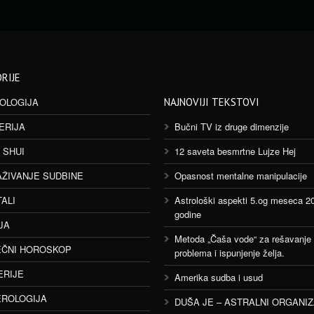
RIJE
OLOGIJA
NAJNOVIJI TEKSTOVI
ERIJA
Bučni TV iz druge dimenzije
 SHUI
12 saveta besmrtne Lujze Hej
AŽIVANJE SUDBINE
Opasnost mentalne manipulacije
TALI
Astrološki aspekti 5.og meseca 2
godine
JA
Metoda „Čaša vode“ za rešavanje
ČNI HOROSKOP
problema i ispunjenje želja.
ERIJE
Amerika sudba i usud
ROLOGIJA
DUŠA JE – ASTRALNI ORGANI