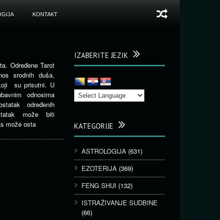
GIJA
KONTAKT
IZABERITE JEZIK
a. Određene Tarot
nos srodnih duša,
koji su prisutni. U
jubavnim odnosima
statak određenih
tatak može biti
nas može osta
KATEGORIJE
ASTROLOGIJA
(631)
EZOTERIJA
(369)
FENG SHUI
(132)
ISTRAŽIVANJE SUDBINE
(66)