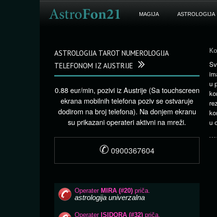
MAGIJA
ASTROLOGIJA
Ko
ASTROLOGIJA TAROT NUMEROLOGIJA
Sv
TELEFONOM IZ AUSTRIJE
im
u 
0.88 eur/min, pozivi iz Austrije (Sa touchscreen
ko
ekrana mobilnih telefona poziv se ostvaruje
re
dodirom na broj telefona). Na donjem ekranu
ko
su prikazani operateri aktivni na mreži.
u o
✆
0900367604