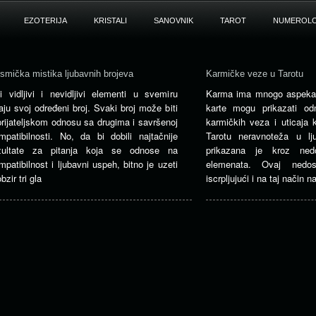
EZOTERIJA
KRISTALI
SANOVNIK
TAROT
NUMEROLO
smička mistika ljubavnih brojeva
Karmičke veze u Tarotu
i vidljivi i nevidljivi elementi u svemiru
Karma ima mnogo aspekat
aju svoj određeni broj. Svaki broj može biti
karte mogu prikazati od
prijateljskom odnosu sa drugima i savršenoj
karmičkih veza i uticaja 
mpatibilnosti. No, da bi dobili najtačnije
Tarotu neravnoteža u l
zultate za pitanja koja se odnose na
prikazana je kroz nedo
mpatibilnost i ljubavni uspeh, bitno je uzeti
elemenata. Ovaj nedos
bzir tri gla
iscrpljujući i na taj način 