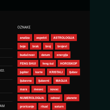
OZNAKE
analiza
aspekti
ASTROLOGIJA
boje
brak
broj
brojevi
budućnost
datum
energija
FENG SHUI
feng šui
HOROSKOP
022.
jupiter
karte
KRISTALI
ljubav
ljubavna
ljubavni
MAGIJA
mars
mesec
novac
NUMEROLOGIJA
odnosi
planete
ZAM
proricanje
ritual
saturn