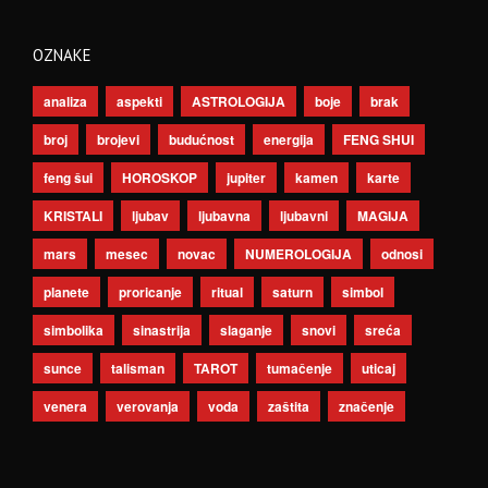
OZNAKE
analiza
aspekti
ASTROLOGIJA
boje
brak
broj
brojevi
budućnost
energija
FENG SHUI
feng šui
HOROSKOP
jupiter
kamen
karte
KRISTALI
ljubav
ljubavna
ljubavni
MAGIJA
mars
mesec
novac
NUMEROLOGIJA
odnosi
planete
proricanje
ritual
saturn
simbol
simbolika
sinastrija
slaganje
snovi
sreća
sunce
talisman
TAROT
tumačenje
uticaj
venera
verovanja
voda
zaštita
značenje