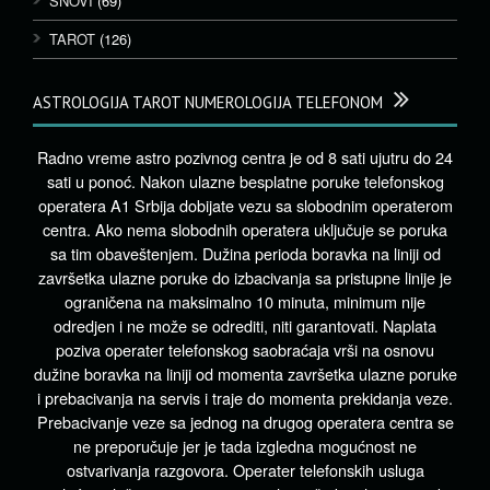
SNOVI
(69)
TAROT
(126)
ASTROLOGIJA TAROT NUMEROLOGIJA TELEFONOM
Radno vreme astro pozivnog centra je od 8 sati ujutru do 24
sati u ponoć. Nakon ulazne besplatne poruke telefonskog
operatera A1 Srbija dobijate vezu sa slobodnim operaterom
centra. Ako nema slobodnih operatera uključuje se poruka
sa tim obaveštenjem. Dužina perioda boravka na liniji od
završetka ulazne poruke do izbacivanja sa pristupne linije je
ograničena na maksimalno 10 minuta, minimum nije
odredjen i ne može se odrediti, niti garantovati. Naplata
poziva operater telefonskog saobraćaja vrši na osnovu
dužine boravka na liniji od momenta završetka ulazne poruke
i prebacivanja na servis i traje do momenta prekidanja veze.
Prebacivanje veze sa jednog na drugog operatera centra se
ne preporučuje jer je tada izgledna mogućnost ne
ostvarivanja razgovora. Operater telefonskih usluga