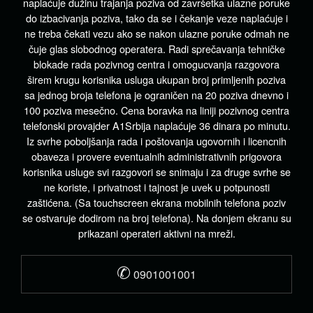
naplaćuje dužinu trajanja poziva od završetka ulazne poruke
do izbacivanja poziva, tako da se i čekanje veze naplaćuje i
ne treba čekati vezu ako se nakon ulazne poruke odmah ne
čuje glas slobodnog operatera. Radi sprečavanja tehničke
blokade rada pozivnog centra i omogucvanja razgovora
širem krugu korisnika usluga ukupan broj primljenih poziva
sa jednog broja telefona je ograničen na 20 poziva dnevno i
100 poziva mesečno. Cena boravka na liniji pozivnog centra
telefonski provajder A1Srbija naplaćuje 36 dinara po minutu.
Iz svrhe poboljšanja rada i poštovanja ugovornih i licencnih
obaveza i provere eventualnih administrativnih prigovora
korisnika usluge svi razgovori se snimaju i za druge svrhe se
ne koriste, i privatnost i tajnost je uvek u potpunosti
zaštićena. (Sa touchscreen ekrana mobilnih telefona poziv
se ostvaruje dodirom na broj telefona). Na donjem ekranu su
prikazani operateri aktivni na mreži.
✆
0901001001