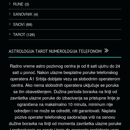
RUNE
(3)
SANOVNIK
(4)
SNOVI
(69)
TAROT
(126)
ASTROLOGIJA TAROT NUMEROLOGIJA TELEFONOM
Radno vreme astro pozivnog centra je od 8 sati ujutru do 24
sati u ponoć. Nakon ulazne besplatne poruke telefonskog
operatera A1 Srbija dobijate vezu sa slobodnim operaterom
centra. Ako nema slobodnih operatera uključuje se poruka
sa tim obaveštenjem. Dužina perioda boravka na liniji od
završetka ulazne poruke do izbacivanja sa pristupne linije je
ograničena na maksimalno 10 minuta, minimum nije
odredjen i ne može se odrediti, niti garantovati. Naplata
poziva operater telefonskog saobraćaja vrši na osnovu
dužine boravka na liniji od momenta završetka ulazne poruke
i prebacivanja na servis i traje do momenta prekidanja veze.