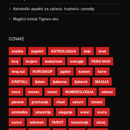
Astrološki aspekti za začeće, trudnoću i porođaj
Magični kristal Tigrovo oko
OZNAKE
analiza
aspekti
ASTROLOGIJA
boje
brak
broj
brojevi
budućnost
energija
FENG SHUI
feng šui
HOROSKOP
jupiter
kamen
karte
KRISTALI
ljubav
ljubavna
ljubavni
MAGIJA
mars
mesec
novac
NUMEROLOGIJA
odnosi
planete
proricanje
ritual
saturn
simbol
simbolika
sinastrija
slaganje
snovi
sreća
sunce
talisman
TAROT
tumačenje
uticaj