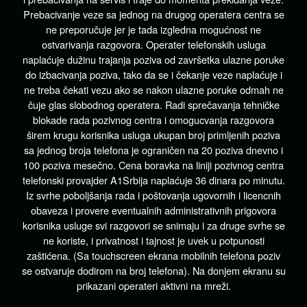
Prebacivanje veze sa jednog na drugog operatera centra se
ne preporučuje jer je tada izgledna mogućnost ne
ostvarivanja razgovora. Operater telefonskih usluga
naplaćuje dužinu trajanja poziva od završetka ulazne poruke
do izbacivanja poziva, tako da se i čekanje veze naplaćuje i
ne treba čekati vezu ako se nakon ulazne poruke odmah ne
čuje glas slobodnog operatera. Radi sprečavanja tehničke
blokade rada pozivnog centra i omogucvanja razgovora
širem krugu korisnika usluga ukupan broj primljenih poziva
sa jednog broja telefona je ograničen na 20 poziva dnevno i
100 poziva mesečno. Cena boravka na liniji pozivnog centra
telefonski provajder A1Srbija naplaćuje 36 dinara po minutu.
Iz svrhe poboljšanja rada i poštovanja ugovornih i licencnih
obaveza i provere eventualnih administrativnih prigovora
korisnika usluge svi razgovori se snimaju i za druge svrhe se
ne koriste, i privatnost i tajnost je uvek u potpunosti
zaštićena. (Sa touchscreen ekrana mobilnih telefona poziv
se ostvaruje dodirom na broj telefona). Na donjem ekranu su
prikazani operateri aktivni na mreži.