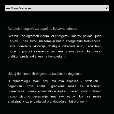
Astrološki aspekti za uspešne ljubavne odnose
Svemir, kao ogroman vibrirajući energetski sastav, privlači ljude
i stvari u naš život, na temelju naših energetskih frekvencija.
Kada određena vibracija dostigne određeni nivo, tada lako
možemo privući savršenog partnera u svoj život. Astrološki
grafikon predstavlja veoma kompleksnu
Uticaj dominantnih brojeva na sudbinske događaje
U numerologiji svaki broj ima dva aspekta – pozitivan i
negativan. Kroz analizu grafikona može se izračunati
numerološki učinak kosmičkih energija u našem životu. Svako
važno životno dešavanje ima svoj uzrok, koji se može
analizirati kroz pripadajući broj događaja. Taj broj će n