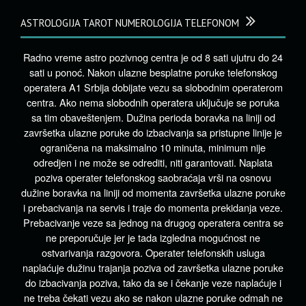
ASTROLOGIJA TAROT NUMEROLOGIJA TELEFONOM
Radno vreme astro pozivnog centra je od 8 sati ujutru do 24
sati u ponoć. Nakon ulazne besplatne poruke telefonskog
operatera A1 Srbija dobijate vezu sa slobodnim operaterom
centra. Ako nema slobodnih operatera uključuje se poruka
sa tim obaveštenjem. Dužina perioda boravka na liniji od
završetka ulazne poruke do izbacivanja sa pristupne linije je
ograničena na maksimalno 10 minuta, minimum nije
odredjen i ne može se odrediti, niti garantovati. Naplata
poziva operater telefonskog saobraćaja vrši na osnovu
dužine boravka na liniji od momenta završetka ulazne poruke
i prebacivanja na servis i traje do momenta prekidanja veze.
Prebacivanje veze sa jednog na drugog operatera centra se
ne preporučuje jer je tada izgledna mogućnost ne
ostvarivanja razgovora. Operater telefonskih usluga
naplaćuje dužinu trajanja poziva od završetka ulazne poruke
do izbacivanja poziva, tako da se i čekanje veze naplaćuje i
ne treba čekati vezu ako se nakon ulazne poruke odmah ne