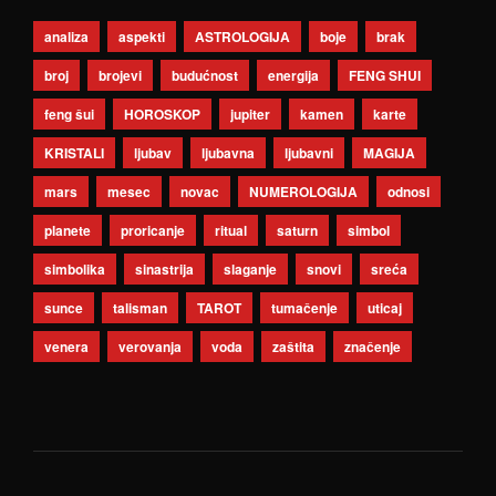
analiza
aspekti
ASTROLOGIJA
boje
brak
broj
brojevi
budućnost
energija
FENG SHUI
feng šui
HOROSKOP
jupiter
kamen
karte
KRISTALI
ljubav
ljubavna
ljubavni
MAGIJA
mars
mesec
novac
NUMEROLOGIJA
odnosi
planete
proricanje
ritual
saturn
simbol
simbolika
sinastrija
slaganje
snovi
sreća
sunce
talisman
TAROT
tumačenje
uticaj
venera
verovanja
voda
zaštita
značenje