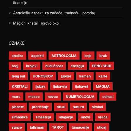
finansija
Astrološki aspekti za začeće, trudnoću i porođaj
Magični kristal Tigrovo oko
OZNAKE
analiza
aspekti
ASTROLOGIJA
boje
brak
broj
brojevi
budućnost
energija
FENG SHUI
feng šui
HOROSKOP
jupiter
kamen
karte
KRISTALI
ljubav
ljubavna
ljubavni
MAGIJA
mars
mesec
novac
NUMEROLOGIJA
odnosi
planete
proricanje
ritual
saturn
simbol
simbolika
sinastrija
slaganje
snovi
sreća
sunce
talisman
TAROT
tumačenje
uticaj