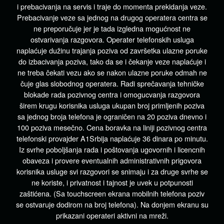
i prebacivanja na servis i traje do momenta prekidanja veze.
Prebacivanje veze sa jednog na drugog operatera centra se
ne preporučuje jer je tada izgledna mogućnost ne
ostvarivanja razgovora. Operater telefonskih usluga
naplaćuje dužinu trajanja poziva od završetka ulazne poruke
do izbacivanja poziva, tako da se i čekanje veze naplaćuje i
ne treba čekati vezu ako se nakon ulazne poruke odmah ne
čuje glas slobodnog operatera. Radi sprečavanja tehničke
blokade rada pozivnog centra i omogucvanja razgovora
širem krugu korisnika usluga ukupan broj primljenih poziva
sa jednog broja telefona je ograničen na 20 poziva dnevno i
100 poziva mesečno. Cena boravka na liniji pozivnog centra
telefonski provajder A1Srbija naplaćuje 36 dinara po minutu.
Iz svrhe poboljšanja rada i poštovanja ugovornih i licencnih
obaveza i provere eventualnih administrativnih prigovora
korisnika usluge svi razgovori se snimaju i za druge svrhe se
ne koriste, i privatnost i tajnost je uvek u potpunosti
zaštićena. (Sa touchscreen ekrana mobilnih telefona poziv
se ostvaruje dodirom na broj telefona). Na donjem ekranu su
prikazani operateri aktivni na mreži.