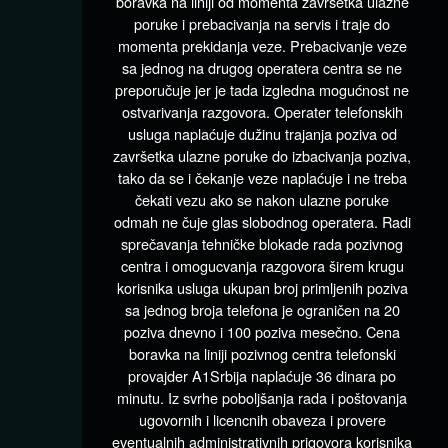
boravka na liniji od momenta završetka ulazne
poruke i prebacivanja na servis i traje do
momenta prekidanja veze. Prebacivanje veze
sa jednog na drugog operatera centra se ne
preporučuje jer je tada izgledna mogućnost ne
ostvarivanja razgovora. Operater telefonskih
usluga naplaćuje dužinu trajanja poziva od
završetka ulazne poruke do izbacivanja poziva,
tako da se i čekanje veze naplaćuje i ne treba
čekati vezu ako se nakon ulazne poruke
odmah ne čuje glas slobodnog operatera. Radi
sprečavanja tehničke blokade rada pozivnog
centra i omogucvanja razgovora širem krugu
korisnika usluga ukupan broj primljenih poziva
sa jednog broja telefona je ograničen na 20
poziva dnevno i 100 poziva mesečno. Cena
boravka na liniji pozivnog centra telefonski
provajder A1Srbija naplaćuje 36 dinara po
minutu. Iz svrhe poboljšanja rada i poštovanja
ugovornih i licencnih obaveza i provere
eventualnih administrativnih prigovora korisnika