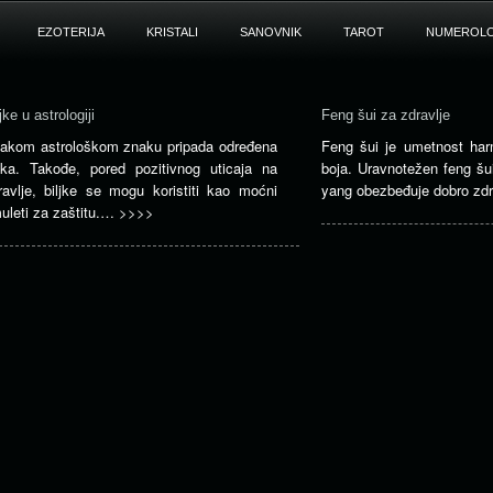
EZOTERIJA
KRISTALI
SANOVNIK
TAROT
NUMEROLO
jke u astrologiji
Feng šui za zdravlje
akom astrološkom znaku pripada određena
Feng šui je umetnost har
ljka. Takođe, pored pozitivnog uticaja na
boja. Uravnotežen feng šui
ravlje, biljke se mogu koristiti kao moćni
yang obezbeđuje dobro zd
uleti za zaštitu.…
>>>>