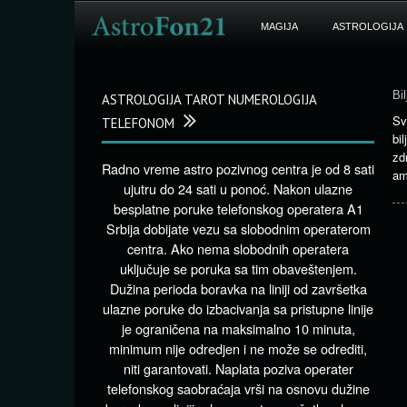
MAGIJA
ASTROLOGIJA
Bil
ASTROLOGIJA TAROT NUMEROLOGIJA
Sv
TELEFONOM
bi
zd
Radno vreme astro pozivnog centra je od 8 sati
am
ujutru do 24 sati u ponoć. Nakon ulazne
besplatne poruke telefonskog operatera A1
Srbija dobijate vezu sa slobodnim operaterom
centra. Ako nema slobodnih operatera
uključuje se poruka sa tim obaveštenjem.
Dužina perioda boravka na liniji od završetka
ulazne poruke do izbacivanja sa pristupne linije
je ograničena na maksimalno 10 minuta,
minimum nije odredjen i ne može se odrediti,
niti garantovati. Naplata poziva operater
telefonskog saobraćaja vrši na osnovu dužine