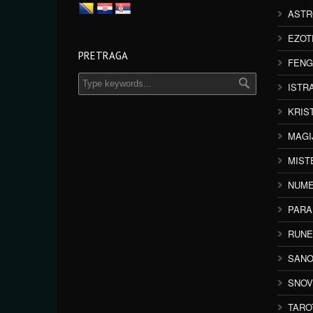
ASTR
EZOT
PRETRAGA
FENG
ISTR
KRIS
MAGI
MIST
NUME
PAR
RUNE
SANO
SNOV
TARO