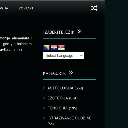
GIJA
KONTAKT
IZABERITE JEZIK
monije elemenata i
, gde yin balansira
ravlje.…
>>>>
KATEGORIJE
ASTROLOGIJA
(658)
EZOTERIJA
(374)
FENG SHUI
(135)
ISTRAŽIVANJE SUDBINE
(66)