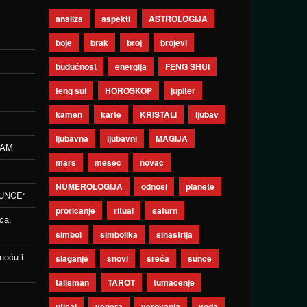
analiza
aspekti
ASTROLOGIJA
boje
brak
broj
brojevi
budućnost
energija
FENG SHUI
feng šui
HOROSKOP
jupiter
kamen
karte
KRISTALI
ljubav
ljubavna
ljubavni
MAGIJA
ZAM
mars
mesec
novac
NUMEROLOGIJA
odnosi
planete
UNCE“
proricanje
ritual
saturn
ca,
simbol
simbolika
sinastrija
noću i
slaganje
snovi
sreća
sunce
talisman
TAROT
tumačenje
uticaj
venera
verovanja
voda