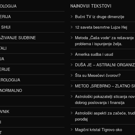
OLOGIJA
NAJNOVIJI TEKSTOVI
ERIJA
Bučni TV iz druge dimenzije
 SHUI
12 saveta besmrtne Lujze Hej
AŽIVANJE SUDBINE
Metoda „Čaša vode“ za rešavanje
problema i ispunjenje želja.
TALI
Amerika sudba i usud
JA
DUŠA JE – ASTRALNI ORGANI
ERIJE
Šta su Mesečevi čvorovi?
ROLOGIJA
METOD „SREBRNO – ZLATNO S
ANORMALNO
Astrološki pokazatelji sticanja nov
dobrog poslovanja i finansija
VNIK
Astrološki aspekti za začeće, trud
porođaj
I
Magični kristal Tigrovo oko
T