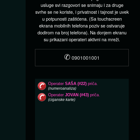
usluge svi razgovori se snimaju i za druge
svrhe se ne koriste, i privatnost i tajnost je uvek
u potpunosti zaštićena. (Sa touchscreen
ekrana mobilnih telefona poziv se ostvaruje
dodirom na broj telefona). Na donjem ekranu
su prikazani operateri aktivni na mreži.
✆
0901001001