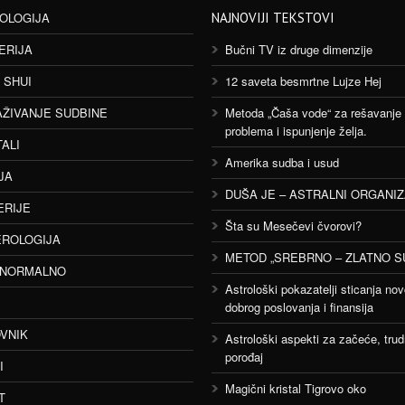
OLOGIJA
NAJNOVIJI TEKSTOVI
ERIJA
Bučni TV iz druge dimenzije
 SHUI
12 saveta besmrtne Lujze Hej
AŽIVANJE SUDBINE
Metoda „Čaša vode“ za rešavanje
problema i ispunjenje želja.
TALI
Amerika sudba i usud
JA
DUŠA JE – ASTRALNI ORGANI
ERIJE
Šta su Mesečevi čvorovi?
ROLOGIJA
METOD „SREBRNO – ZLATNO S
ANORMALNO
Astrološki pokazatelji sticanja nov
dobrog poslovanja i finansija
VNIK
Astrološki aspekti za začeće, trud
porođaj
I
Magični kristal Tigrovo oko
T