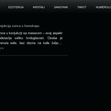
EZOTERIJA
KRISTALI
SANOVNIK
TAROT
NUMEROLO
njukcija sunca u horoskopu
nce u konjukciji sa mesecom – ovaj aspekt
edstavlja veliku tvrdoglavost. Osoba je
renuta sebi, bez obzira na tuđe želje.…
>>