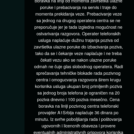
boravka na liniji od momenta završetka ulazne
poruke i prebacivanja na servis i traje do
momenta prekidanja veze. Prebacivanje veze
sa jednog na drugog operatera centra se ne
preporučuje jer je tada izgledna mogućnost ne
ostvarivanja razgovora. Operater telefonskih
usluga naplaćuje dužinu trajanja poziva od
završetka ulazne poruke do izbacivanja poziva,
tako da se i čekanje veze naplaćuje i ne treba
čekati vezu ako se nakon ulazne poruke
odmah ne čuje glas slobodnog operatera. Radi
sprečavanja tehničke blokade rada pozivnog
centra i omogucvanja razgovora širem krugu
korisnika usluga ukupan broj primljenih poziva
sa jednog broja telefona je ograničen na 20
poziva dnevno i 100 poziva mesečno. Cena
boravka na liniji pozivnog centra telefonski
provajder A1Srbija naplaćuje 36 dinara po
minutu. Iz svrhe poboljšanja rada i poštovanja
ugovornih i licencnih obaveza i provere
eventualnih administrativnih prigovora korisnika