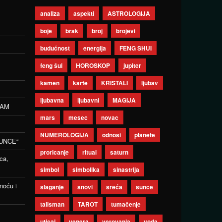
analiza
aspekti
ASTROLOGIJA
boje
brak
broj
brojevi
budućnost
energija
FENG SHUI
feng šui
HOROSKOP
jupiter
kamen
karte
KRISTALI
ljubav
ljubavna
ljubavni
MAGIJA
ZAM
mars
mesec
novac
NUMEROLOGIJA
odnosi
planete
UNCE“
proricanje
ritual
saturn
ca,
simbol
simbolika
sinastrija
noću i
slaganje
snovi
sreća
sunce
talisman
TAROT
tumačenje
uticaj
venera
verovanja
voda