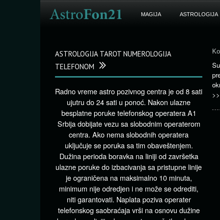
MAGIJA
ASTROLOGIJA
Ko
ASTROLOGIJA TAROT NUMEROLOGIJA
Su
TELEFONOM
pr
ok
Radno vreme astro pozivnog centra je od 8 sati
>>
ujutru do 24 sati u ponoć. Nakon ulazne
besplatne poruke telefonskog operatera A1
Srbija dobijate vezu sa slobodnim operaterom
centra. Ako nema slobodnih operatera
uključuje se poruka sa tim obaveštenjem.
Dužina perioda boravka na liniji od završetka
ulazne poruke do izbacivanja sa pristupne linije
je ograničena na maksimalno 10 minuta,
minimum nije odredjen i ne može se odrediti,
niti garantovati. Naplata poziva operater
telefonskog saobraćaja vrši na osnovu dužine