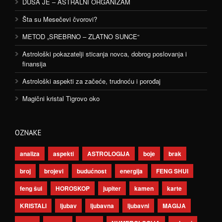
DUŠA JE – ASTRALNI ORGANIZAM
Šta su Mesečevi čvorovi?
METOD „SREBRNO – ZLATNO SUNCE“
Astrološki pokazatelji sticanja novca, dobrog poslovanja i
finansija
Astrološki aspekti za začeće, trudnoću i porođaj
Magični kristal Tigrovo oko
OZNAKE
analiza
aspekti
ASTROLOGIJA
boje
brak
broj
brojevi
budućnost
energija
FENG SHUI
feng šui
HOROSKOP
jupiter
kamen
karte
KRISTALI
ljubav
ljubavna
ljubavni
MAGIJA