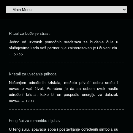
Ritual za buđenje strasti
Jedno od izvrsnih pomoćnih sredstava za buđenje čula u
slučajevima kada vaš partner nije zainteresovan je i čuvarkuća.
…
>>>>
Kristali za uvećanje prihoda
Nošenjem određenih kristala, možete privući dobru sreću i
novac u vaš život. Potrebno je da sa sobom uvek nosite
određeni kristal, kako bi on pospešio energiju za dolazak
novca.…
>>>>
Feng šui za romantiku i ljubav
U feng šuiu, spavaća soba i postavljanje određenih simbola su