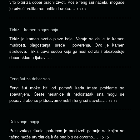
vrlo bitni za dobar bračni život. Posle feng šui načela, moguće
je privući veliku romantiku i sreću.…
>>>>
Tirkiz – kamen blagostanja
Tirkiz je kamen svetlo plave boje. Veruje se da je to kamen
mudrosti, blagostanja, sreće i poverenja. Ovo je kamen
strelčeva. Tirkiz čuva osobu koja ga nosi od zla i obezbeđuje
dobar sklad u ljubavi.…
Feng šui za dobar san
Feng šui može biti od pomoći kada imate probleme sa
spavanjem. Česte nesanice ili nedostatak sna mogu se
popraviti ako se pridržavamo nekih feng šui saveta.…
>>>>
Delovanje magije
Pre svakog rituala, potrebno je preduzeti gatanje sa kojim se
tačno može utvrditi da li će ono biti delotvorno.…
>>>>