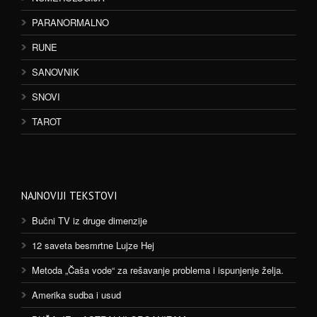
PARANORMALNO
RUNE
SANOVNIK
SNOVI
TAROT
NAJNOVIJI TEKSTOVI
Bučni TV iz druge dimenzije
12 saveta besmrtne Lujze Hej
Metoda „Čaša vode“ za rešavanje problema i ispunjenje želja.
Amerika sudba i usud