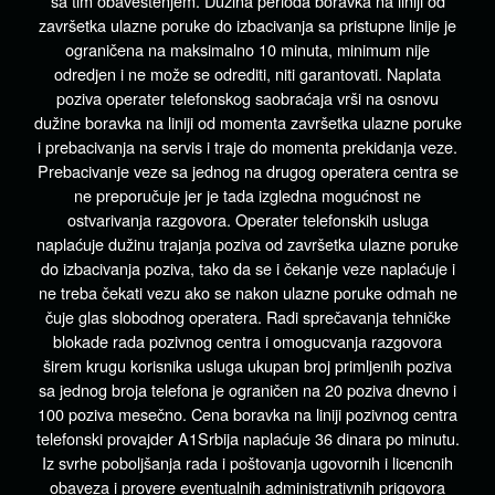
sa tim obaveštenjem. Dužina perioda boravka na liniji od
završetka ulazne poruke do izbacivanja sa pristupne linije je
ograničena na maksimalno 10 minuta, minimum nije
odredjen i ne može se odrediti, niti garantovati. Naplata
poziva operater telefonskog saobraćaja vrši na osnovu
dužine boravka na liniji od momenta završetka ulazne poruke
i prebacivanja na servis i traje do momenta prekidanja veze.
Prebacivanje veze sa jednog na drugog operatera centra se
ne preporučuje jer je tada izgledna mogućnost ne
ostvarivanja razgovora. Operater telefonskih usluga
naplaćuje dužinu trajanja poziva od završetka ulazne poruke
do izbacivanja poziva, tako da se i čekanje veze naplaćuje i
ne treba čekati vezu ako se nakon ulazne poruke odmah ne
čuje glas slobodnog operatera. Radi sprečavanja tehničke
blokade rada pozivnog centra i omogucvanja razgovora
širem krugu korisnika usluga ukupan broj primljenih poziva
sa jednog broja telefona je ograničen na 20 poziva dnevno i
100 poziva mesečno. Cena boravka na liniji pozivnog centra
telefonski provajder A1Srbija naplaćuje 36 dinara po minutu.
Iz svrhe poboljšanja rada i poštovanja ugovornih i licencnih
obaveza i provere eventualnih administrativnih prigovora