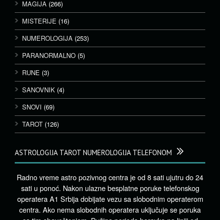
MAGIJA
(266)
MISTERIJE
(16)
NUMEROLOGIJA
(253)
PARANORMALNO
(5)
RUNE
(3)
SANOVNIK
(4)
SNOVI
(69)
TAROT
(126)
ASTROLOGIJA TAROT NUMEROLOGIJA TELEFONOM
Radno vreme astro pozivnog centra je od 8 sati ujutru do 24
sati u ponoć. Nakon ulazne besplatne poruke telefonskog
operatera A1 Srbija dobijate vezu sa slobodnim operaterom
centra. Ako nema slobodnih operatera uključuje se poruka