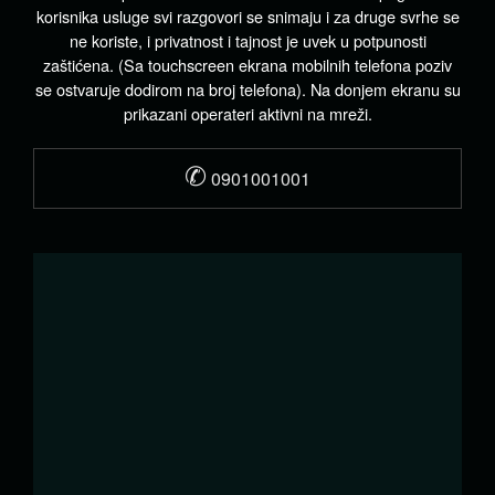
korisnika usluge svi razgovori se snimaju i za druge svrhe se
ne koriste, i privatnost i tajnost je uvek u potpunosti
zaštićena. (Sa touchscreen ekrana mobilnih telefona poziv
se ostvaruje dodirom na broj telefona). Na donjem ekranu su
prikazani operateri aktivni na mreži.
✆
0901001001