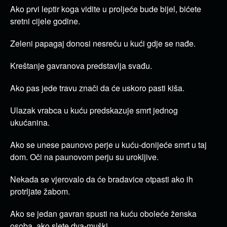
Ako prvi leptir koga vidite u proljeće bude bijel, bićete
sretni cijele godine.
Zeleni papagaj donosi nesreću u kući gdje se nađe.
Kreštanje gavranova predstavlja svađu.
Ako pas jede travu znači da će uskoro pasti kiša.
Ulazak vrabca u kuću predskazuje smrt jednog
ukućanina.
Ako se unese paunovo perje u kuću-donijeće smrt u taj
dom.
Oči na paunovom perju su urokljive.
Nekada se vjerovalo da će bradavice otpasti ako ih
protrljate žabom.
Ako se jedan gavran spusti na kuću oboleće ženska
osoba, ako slete dva-muški.