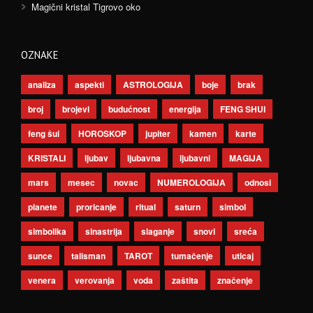
Magični kristal Tigrovo oko
OZNAKE
analiza
aspekti
ASTROLOGIJA
boje
brak
broj
brojevi
budućnost
energija
FENG SHUI
feng šui
HOROSKOP
jupiter
kamen
karte
KRISTALI
ljubav
ljubavna
ljubavni
MAGIJA
mars
mesec
novac
NUMEROLOGIJA
odnosi
planete
proricanje
ritual
saturn
simbol
simbolika
sinastrija
slaganje
snovi
sreća
sunce
talisman
TAROT
tumačenje
uticaj
venera
verovanja
voda
zaštita
značenje