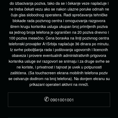
do izbacivanja poziva, tako da se i čekanje veze naplaćuje i
ne treba čekati vezu ako se nakon ulazne poruke odmah ne
čuje glas slobodnog operatera. Radi sprečavanja tehničke
blokade rada pozivnog centra i omogucvanja razgovora
širem krugu korisnika usluga ukupan broj primljenih poziva
sa jednog broja telefona je ograničen na 20 poziva dnevno i
100 poziva mesečno. Cena boravka na liniji pozivnog centra
telefonski provajder A1Srbija naplaćuje 36 dinara po minutu.
Iz svrhe poboljšanja rada i poštovanja ugovornih i licencnih
obaveza i provere eventualnih administrativnih prigovora
korisnika usluge svi razgovori se snimaju i za druge svrhe se
ne koriste, i privatnost i tajnost je uvek u potpunosti
zaštićena. (Sa touchscreen ekrana mobilnih telefona poziv
se ostvaruje dodirom na broj telefona). Na donjem ekranu su
prikazani operateri aktivni na mreži.
✆
0901001001