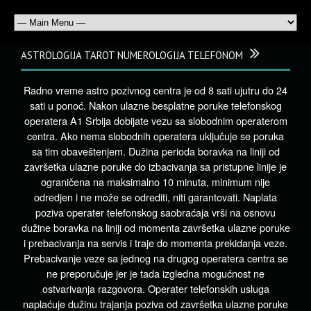
ASTROLOGIJA TAROT NUMEROLOGIJA TELEFONOM
Radno vreme astro pozivnog centra je od 8 sati ujutru do 24
sati u ponoć. Nakon ulazne besplatne poruke telefonskog
operatera A1 Srbija dobijate vezu sa slobodnim operaterom
centra. Ako nema slobodnih operatera uključuje se poruka
sa tim obaveštenjem. Dužina perioda boravka na liniji od
završetka ulazne poruke do izbacivanja sa pristupne linije je
ograničena na maksimalno 10 minuta, minimum nije
odredjen i ne može se odrediti, niti garantovati. Naplata
poziva operater telefonskog saobraćaja vrši na osnovu
dužine boravka na liniji od momenta završetka ulazne poruke
i prebacivanja na servis i traje do momenta prekidanja veze.
Prebacivanje veze sa jednog na drugog operatera centra se
ne preporučuje jer je tada izgledna mogućnost ne
ostvarivanja razgovora. Operater telefonskih usluga
naplaćuje dužinu trajanja poziva od završetka ulazne poruke